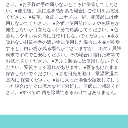
さい。●お子様の手の届かないところに保管してくださ
い。●使用後、 肌に違和感がある場合はご使用をお控え
ください。●皮革、合皮、エナメル、絹、和装品には使
用しないでください。 ●必ずご使用前にシミや色落ちが
発生しないか目立たない部分で確認してください。●色
落ちしやすいもの等には使用 しないでください。●水を
吸わない材質や色の濃い物に使用した場合に本品が乾燥
すると、白い粉が残る場合がございますが、 ホタテ貝殻
粉末ですのでご安心ください。その場合は濡れた布等で
お拭き取りください。●アルミ製品には使用しないで く
ださい。変質させる恐れがあります。●蓋をあけたまま
保管しないでください。●直射日光を避け、常温常湿の
室内に 保管ください。●目に入った場合や誤飲してしま
った場合はすぐに流水などで対処し、医師にご相談くだ
さい。●すべての 菌を除菌できるわけではありません。